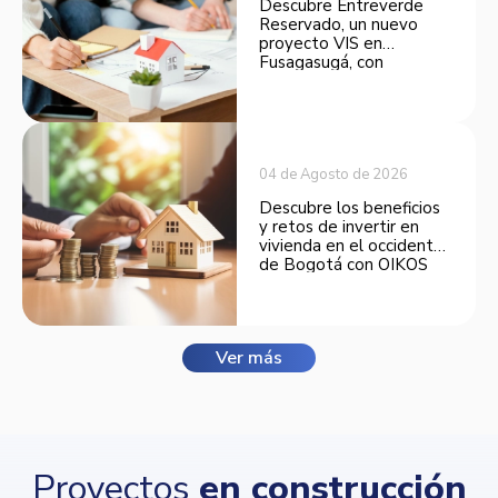
Descubre Entreverde
Reservado, un nuevo
proyecto VIS en
Fusagasugá, con
espacios funcionales y
opciones de financiación.
04 de Agosto de 2026
Descubre los beneficios
y retos de invertir en
vivienda en el occidente
de Bogotá con OIKOS
Balmora.
Ver más
Proyectos
en construcción