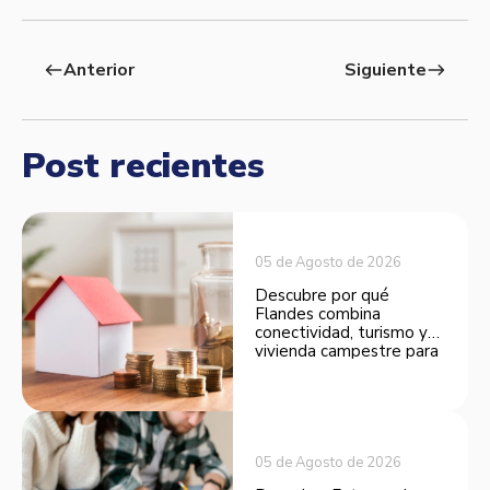
Anterior
Siguiente
west
east
Post recientes
05 de Agosto de 2026
Descubre por qué
Flandes combina
conectividad, turismo y
vivienda campestre para
convertirse en una
opción atractiva de
inversión.
05 de Agosto de 2026