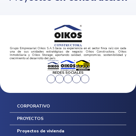
Grupo Empresarial Oikos S.A.S basa su experiencia en el sector finca raíz con cada
una de sus unidades estratégicas de negocio: Oikos Constructora, Oikos
Inmobiliaria y Oikos Storage; aportando calidad, compromiso, sostenibilidad y
crecimiento al desarrollo del país.
REDES SOCIALES
CORPORATIVO
Inicio
PROYECTOS
Mapa del sitio
Postventas
Proyectos de vivienda
Contratación Directa