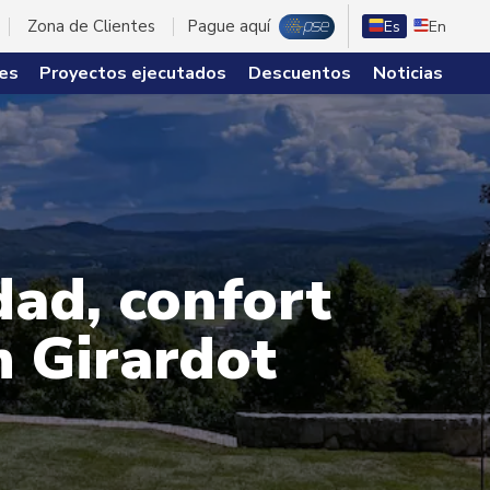
Zona de Clientes
Pague aquí
Es
En
es
Proyectos ejecutados
Descuentos
Noticias
dad, confort
n Girardot