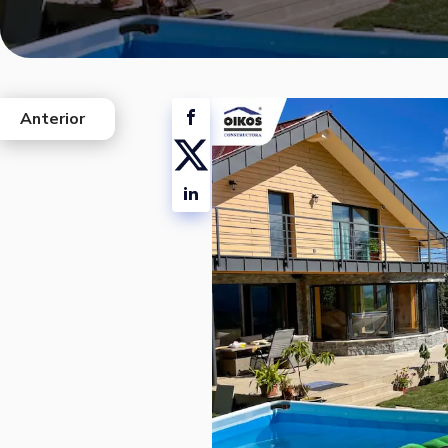
Anterior
west