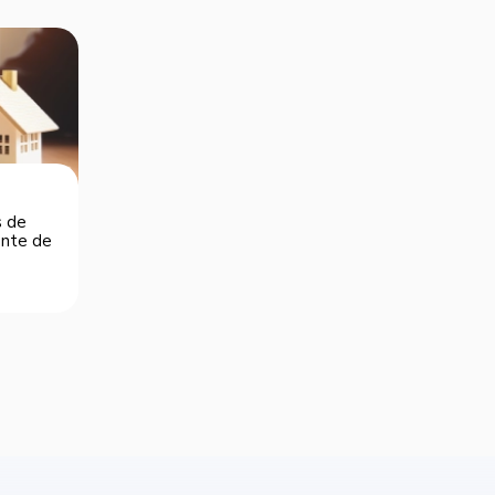
s de
dente de