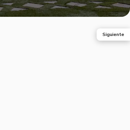
Siguiente
east