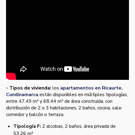
- Tipos de vivienda:
los
apartamentos en Ricaurte,
Cundinamarca
están disponibles en múltiples tipologías,
entre 47.49 m² y 68.44 m² de área construida, con
distribución de 2 o 3 habitaciones, 2 baños, cocina, sala-
comedor y balcón o terraza.
Tipología F:
2 alcobas, 2 baños, área privada de
53.26 m²