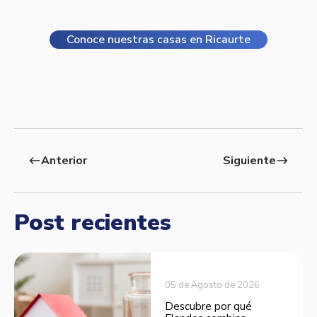
Conoce nuestras casas en Ricaurte
Anterior
Siguiente
west
east
Post recientes
05 de Agosto de 2026
Descubre por qué