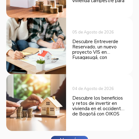
vivienda campestre para
convertirse en una
opción atractiva de
inversión.
05 de Agosto de 2026
Descubre Entreverde
Reservado, un nuevo
proyecto VIS en
Fusagasugá, con
espacios funcionales y
opciones de financiación.
04 de Agosto de 2026
Descubre los beneficios
y retos de invertir en
vivienda en el occidente
de Bogotá con OIKOS
Balmora.