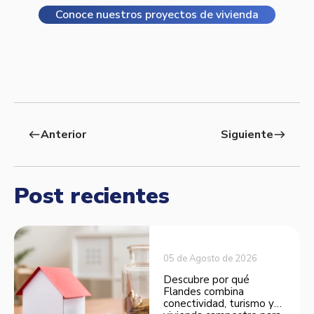
Conoce nuestros proyectos de vivienda
Anterior
Siguiente
west
east
Post recientes
05 de Agosto de 2026
Descubre por qué
Flandes combina
conectividad, turismo y