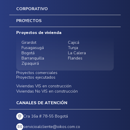
CORPORATIVO
Inicio
PROYECTOS
Mapa del sitio
Postventas
Proyectos de vivienda
Contratación Directa
Noticias
Girardot
Cajicá
Fusagasugá
Tunja
Bogotá
La Calera
Barranquilla
Flandes
Zipaquirá
Proyectos comerciales
Proyectos ejecutados
Bodegas - ALMAX
Locales comerciales -
Viviendas VIS en construcción
Conoce nuestros
Funza
Infinitum Zentral
Viviendas No VIS en construcción
proyectos ejecutados
Bodegas - ALMAX
Centro Comercial
Malambo
Calera Gardens
CANALES DE ATENCIÓN
Cra 16a # 78-55 Bogotá
servicioalcliente@oikos.com.co