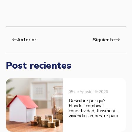
Anterior
Siguiente
west
east
Post recientes
05 de Agosto de 2026
Descubre por qué
Flandes combina
conectividad, turismo y
vivienda campestre para
convertirse en una
opción atractiva de
inversión.