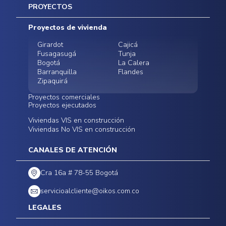
Inicio
PROYECTOS
Mapa del sitio
Postventas
Proyectos de vivienda
Contratación Directa
Noticias
Girardot
Cajicá
Fusagasugá
Tunja
Bogotá
La Calera
Barranquilla
Flandes
Zipaquirá
Proyectos comerciales
Proyectos ejecutados
Bodegas - ALMAX
Locales comerciales -
Viviendas VIS en construcción
Conoce nuestros
Funza
Infinitum Zentral
Viviendas No VIS en construcción
proyectos ejecutados
Bodegas - ALMAX
Centro Comercial
Malambo
Calera Gardens
CANALES DE ATENCIÓN
Cra 16a # 78-55 Bogotá
servicioalcliente@oikos.com.co
LEGALES