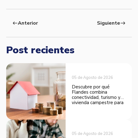
Anterior
Siguiente
west
east
Post recientes
05 de Agosto de 2026
Descubre por qué
Flandes combina
conectividad, turismo y
vivienda campestre para
convertirse en una
opción atractiva de
inversión.
05 de Agosto de 2026