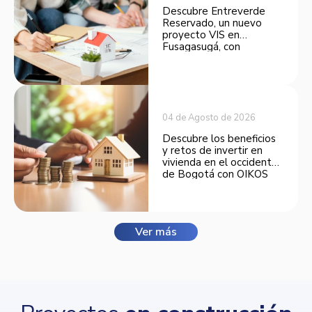
Descubre Entreverde
Reservado, un nuevo
proyecto VIS en
Fusagasugá, con
espacios funcionales y
opciones de financiación.
04 de Agosto de 2026
Descubre los beneficios
y retos de invertir en
vivienda en el occidente
de Bogotá con OIKOS
Balmora.
Ver más