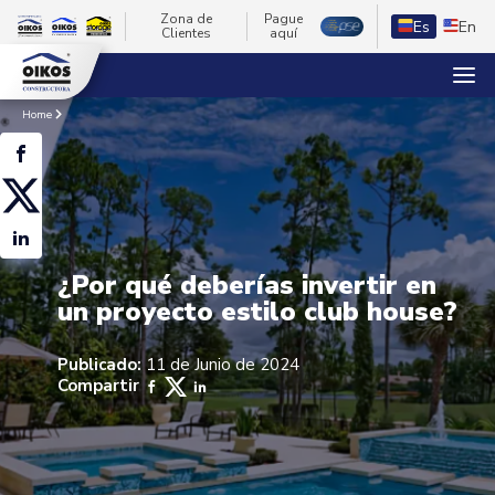
Zona de
Pague
Es
En
Clientes
aquí
Home
¿Por qué deberías invertir en
un proyecto estilo club house?
Publicado:
11 de Junio de 2024
Compartir