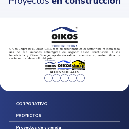
Proyectos
en construcción
Grupo Empresarial Oikos S.A.S basa su experiencia en el sector finca raíz con cada
una de sus unidades estratégicas de negocio: Oikos Constructora, Oikos
Inmobiliaria y Oikos Storage; aportando calidad, compromiso, sostenibilidad y
crecimiento al desarrollo del país.
REDES SOCIALES
CORPORATIVO
Inicio
PROYECTOS
Mapa del sitio
Postventas
Proyectos de vivienda