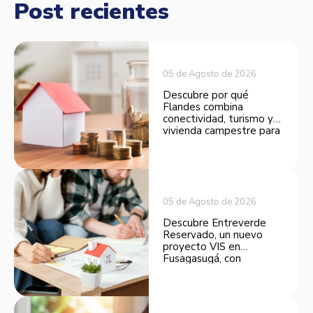
Post recientes
05 de Agosto de 2026
Descubre por qué
Flandes combina
conectividad, turismo y
vivienda campestre para
convertirse en una
opción atractiva de
inversión.
05 de Agosto de 2026
Descubre Entreverde
Reservado, un nuevo
proyecto VIS en
Fusagasugá, con
espacios funcionales y
opciones de financiación.