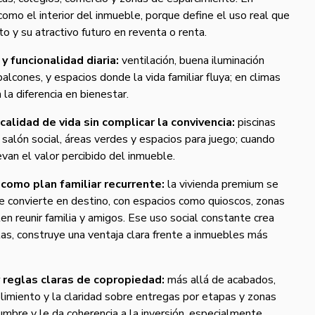
como el interior del inmueble, porque define el uso real que
to y su atractivo futuro en reventa o renta.
y funcionalidad diaria:
ventilación, buena iluminación
 balcones, y espacios donde la vida familiar fluya; en climas
la diferencia en bienestar.
lidad de vida sin complicar la convivencia:
piscinas
, salón social, áreas verdes y espacios para juego; cuando
van el valor percibido del inmueble.
omo plan familiar recurrente:
la vivienda premium se
se convierte en destino, con espacios como quioscos, zonas
n reunir familia y amigos. Ese uso social constante crea
stas, construye una ventaja clara frente a inmuebles más
 reglas claras de copropiedad:
más allá de acabados,
plimiento y la claridad sobre entregas por etapas y zonas
mbre y le da coherencia a la inversión, especialmente