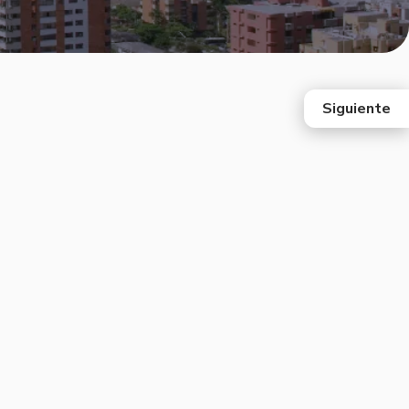
Siguiente
east