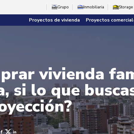
Grupo
Inmobiliaria
Storage
Proyectos de vivienda
Proyectos comercial
rar vivienda fam
, si lo que busca
royección?