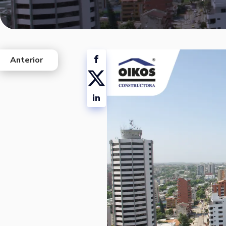
Anterior
west