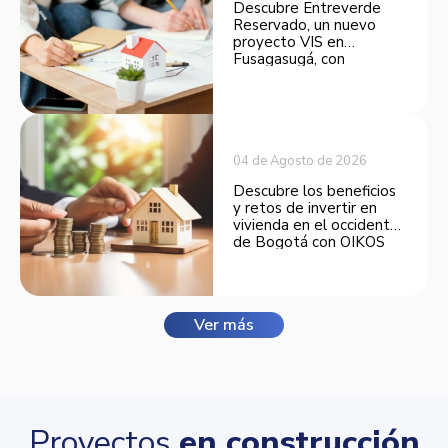
Descubre Entreverde
Reservado, un nuevo
proyecto VIS en
Fusagasugá, con
espacios funcionales y
opciones de financiación.
04 de Agosto de 2026
Descubre los beneficios
y retos de invertir en
vivienda en el occidente
de Bogotá con OIKOS
Balmora.
Ver más
Proyectos
en construcción