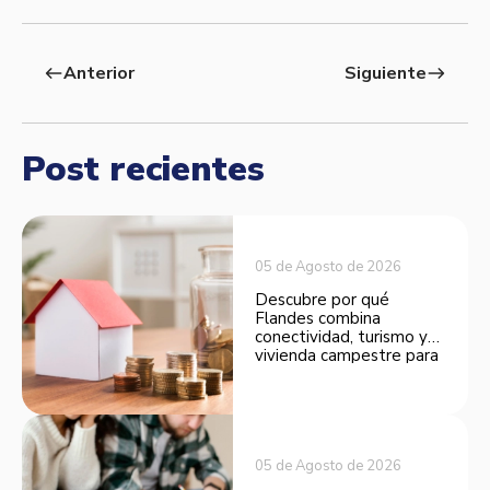
Anterior
Siguiente
west
east
Post recientes
05 de Agosto de 2026
Descubre por qué
Flandes combina
conectividad, turismo y
vivienda campestre para
convertirse en una
opción atractiva de
inversión.
05 de Agosto de 2026