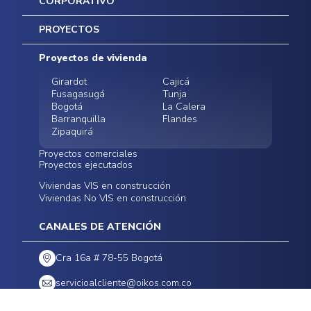
CORPORATIVO
Inicio
PROYECTOS
Mapa del sitio
Postventas
Proyectos de vivienda
Contratación Directa
Noticias
Girardot
Cajicá
Fusagasugá
Tunja
Bogotá
La Calera
Barranquilla
Flandes
Zipaquirá
Proyectos comerciales
Proyectos ejecutados
Bodegas - ALMAX
Locales comerciales -
Viviendas VIS en construcción
Conoce nuestros
Funza
Infinitum Zentral
Viviendas No VIS en construcción
proyectos ejecutados
Bodegas - ALMAX
Centro Comercial
Malambo
Calera Gardens
CANALES DE ATENCIÓN
Cra 16a # 78-55 Bogotá
servicioalcliente@oikos.com.co
LEGALES