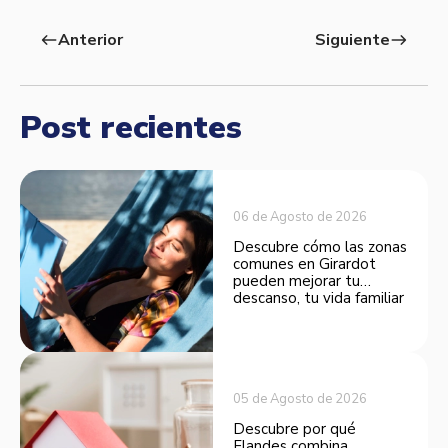
Anterior
Siguiente
west
east
Post recientes
06 de Agosto de 2026
Descubre cómo las zonas
comunes en Girardot
pueden mejorar tu
descanso, tu vida familiar
y el valor de tu inversión.
05 de Agosto de 2026
Descubre por qué
Flandes combina