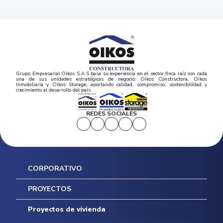
Grupo Empresarial Oikos S.A.S basa su experiencia en el sector finca raíz con cada
una de sus unidades estratégicas de negocio: Oikos Constructora, Oikos
Inmobiliaria y Oikos Storage; aportando calidad, compromiso, sostenibilidad y
crecimiento al desarrollo del país.
REDES SOCIALES
CORPORATIVO
Inicio
PROYECTOS
Mapa del sitio
Postventas
Proyectos de vivienda
Contratación Directa