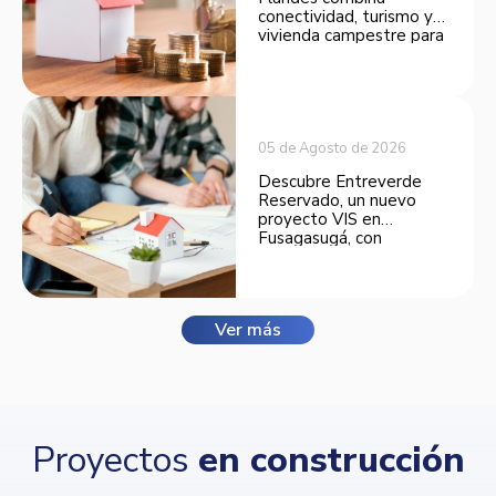
conectividad, turismo y
vivienda campestre para
convertirse en una
opción atractiva de
inversión.
05 de Agosto de 2026
Descubre Entreverde
Reservado, un nuevo
proyecto VIS en
Fusagasugá, con
espacios funcionales y
opciones de financiación.
Ver más
Proyectos
en construcción