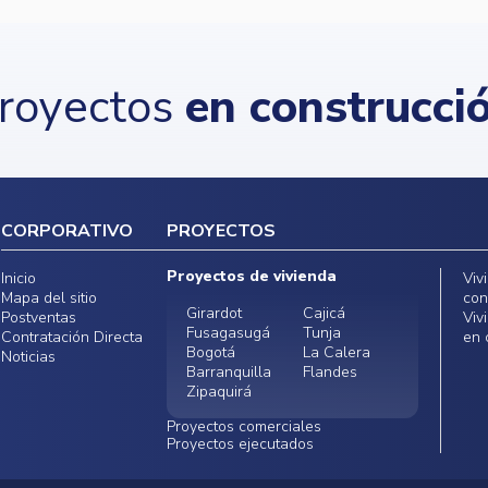
royectos
en construcci
CORPORATIVO
PROYECTOS
Proyectos de vivienda
Inicio
Viv
Mapa del sitio
con
Girardot
Cajicá
Postventas
Viv
Fusagasugá
Tunja
Contratación Directa
en 
Bogotá
La Calera
Noticias
Barranquilla
Flandes
Zipaquirá
Proyectos comerciales
Proyectos ejecutados
Bodegas -
Locales
Conoce
ALMAX Funza
comerciales -