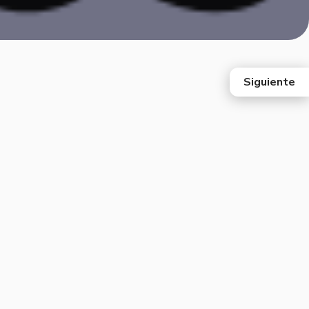
Siguiente
east