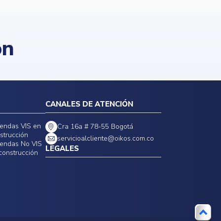
ón
CANALES DE ATENCIÓN
iendas VIS en
Cra 16a # 78-55 Bogotá
strucción
servicioalcliente@oikos.com.co
iendas No VIS
LEGALES
construcción
Políticas de privacidad
Política de precios, tarifas y
promociones
Política general de seguridad de la
información
Cláusulas estándares contratos