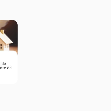
s de
dente de