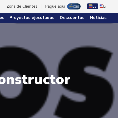
Zona de Clientes
Pague aquí
Es
En
es
Proyectos ejecutados
Descuentos
Noticias
constructor