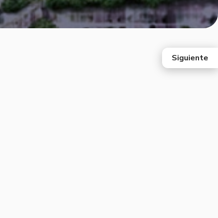
Siguiente
east