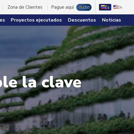
Zona de Clientes
Pague aquí
Es
En
es
Proyectos ejecutados
Descuentos
Noticias
le la clave