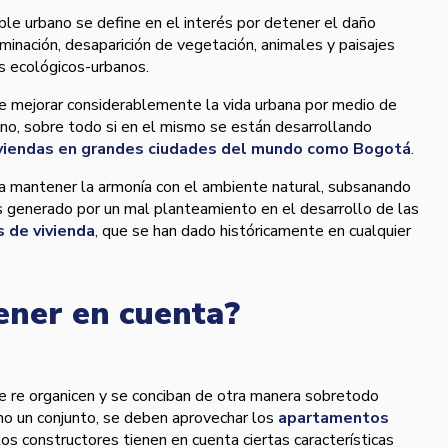
le urbano se define en el interés por detener el daño
aminación, desaparición de vegetación, animales y paisajes
s ecológicos-urbanos.
 mejorar considerablemente la vida urbana por medio de
reno, sobre todo si en el mismo se están desarrollando
iviendas en grandes ciudades del mundo como Bogotá
.
a a mantener la armoní­a con el ambiente natural, subsanando
s generado por un mal planteamiento en el desarrollo de las
 de vivienda
, que se han dado históricamente en cualquier
ener en cuenta?
e re organicen y se conciban de otra manera sobretodo
mo un conjunto, se deben aprovechar los
apartamentos
los constructores tienen en cuenta ciertas caracterí­sticas