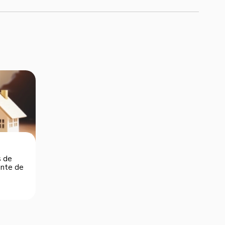
s de
dente de