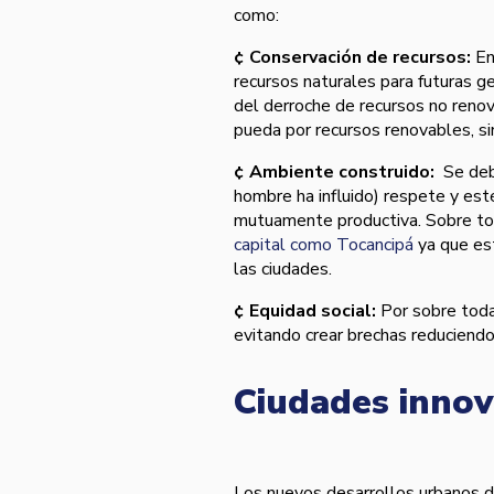
como:
¢ Conservación de recursos:
En
recursos naturales para futuras ge
del derroche de recursos no renov
pueda por recursos renovables, sin
¢ Ambiente construido:
Se deb
hombre ha influido) respete y est
mutuamente productiva. Sobre t
capital como Tocancipá
ya que est
las ciudades.
¢ Equidad social:
Por sobre todas
evitando crear brechas reduciendo
Ciudades innov
Los nuevos desarrollos urbanos de