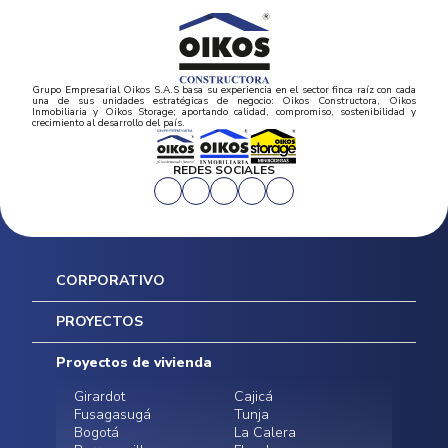
Grupo Empresarial Oikos S.A.S basa su experiencia en el sector finca raíz con cada
una de sus unidades estratégicas de negocio: Oikos Constructora, Oikos
Inmobiliaria y Oikos Storage; aportando calidad, compromiso, sostenibilidad y
crecimiento al desarrollo del país.
REDES SOCIALES
CORPORATIVO
Inicio
PROYECTOS
Mapa del sitio
Postventas
Proyectos de vivienda
Contratación Directa
Noticias
Girardot
Cajicá
Fusagasugá
Tunja
Bogotá
La Calera