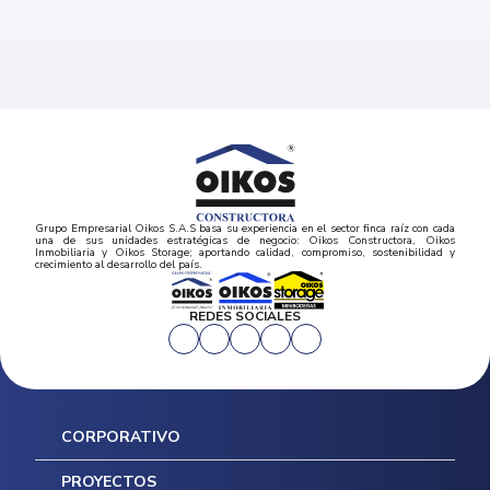
Grupo Empresarial Oikos S.A.S basa su experiencia en el sector finca raíz con cada
una de sus unidades estratégicas de negocio: Oikos Constructora, Oikos
Inmobiliaria y Oikos Storage; aportando calidad, compromiso, sostenibilidad y
crecimiento al desarrollo del país.
REDES SOCIALES
CORPORATIVO
Inicio
PROYECTOS