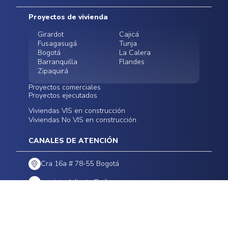
Mapa del sitio
Postventas
Proyectos de vivienda
Contratación Directa
Noticias
Girardot
Cajicá
Fusagasugá
Tunja
Bogotá
La Calera
Barranquilla
Flandes
Zipaquirá
Proyectos comerciales
Proyectos ejecutados
Bodegas - ALMAX
Locales comerciales -
Viviendas VIS en construcción
Conoce nuestros
Funza
Infinitum Zentral
Viviendas No VIS en construcción
proyectos ejecutados
Bodegas - ALMAX
Centro Comercial
Malambo
Calera Gardens
CANALES DE ATENCIÓN
Cra 16a # 78-55 Bogotá
servicioalcliente@oikos.com.co
LEGALES
Políticas de privacidad