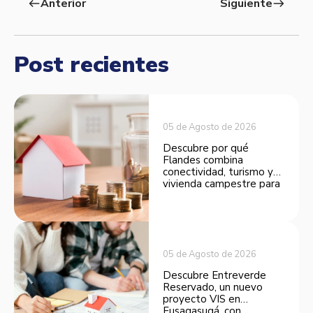
Anterior
Siguiente
west
east
Post recientes
05 de Agosto de 2026
Descubre por qué
Flandes combina
conectividad, turismo y
vivienda campestre para
convertirse en una
opción atractiva de
inversión.
05 de Agosto de 2026
Descubre Entreverde
Reservado, un nuevo
proyecto VIS en
Fusagasugá, con