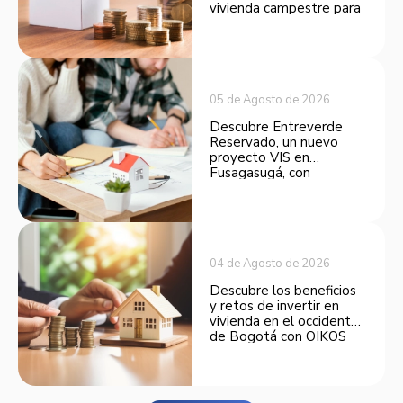
vivienda campestre para
convertirse en una
opción atractiva de
inversión.
05 de Agosto de 2026
Descubre Entreverde
Reservado, un nuevo
proyecto VIS en
Fusagasugá, con
espacios funcionales y
opciones de financiación.
04 de Agosto de 2026
Descubre los beneficios
y retos de invertir en
vivienda en el occidente
de Bogotá con OIKOS
Balmora.