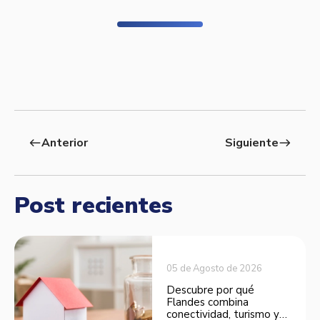
Anterior
Siguiente
west
east
Post recientes
05 de Agosto de 2026
Descubre por qué
Flandes combina
conectividad, turismo y