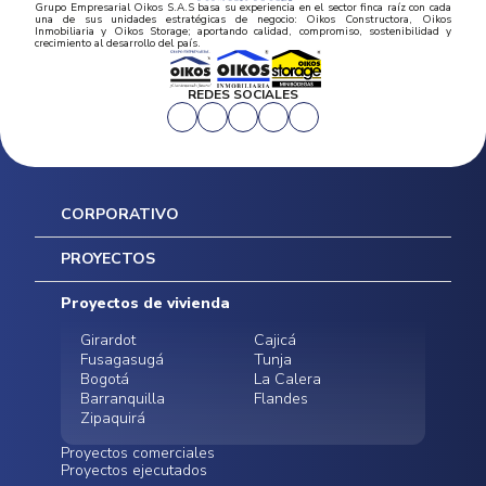
Grupo Empresarial Oikos S.A.S basa su experiencia en el sector finca raíz con cada
una de sus unidades estratégicas de negocio: Oikos Constructora, Oikos
Inmobiliaria y Oikos Storage; aportando calidad, compromiso, sostenibilidad y
crecimiento al desarrollo del país.
REDES SOCIALES
CORPORATIVO
Inicio
PROYECTOS
Mapa del sitio
Postventas
Proyectos de vivienda
Contratación Directa
Noticias
Girardot
Cajicá
Fusagasugá
Tunja
Bogotá
La Calera
Barranquilla
Flandes
Zipaquirá
Proyectos comerciales
Proyectos ejecutados