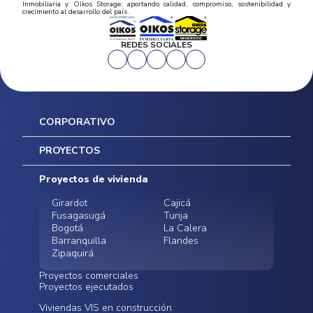
Inmobiliaria y Oikos Storage; aportando calidad, compromiso, sostenibilidad y
crecimiento al desarrollo del país.
REDES SOCIALES
CORPORATIVO
Inicio
PROYECTOS
Mapa del sitio
Postventas
Proyectos de vivienda
Contratación Directa
Noticias
Girardot
Cajicá
Fusagasugá
Tunja
Bogotá
La Calera
Barranquilla
Flandes
Zipaquirá
Proyectos comerciales
Proyectos ejecutados
Bodegas - ALMAX
Locales comerciales -
Viviendas VIS en construcción
Conoce nuestros
Funza
Infinitum Zentral