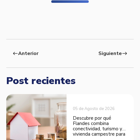
Anterior
Siguiente
west
east
Post recientes
05 de Agosto de 2026
Descubre por qué
Flandes combina
conectividad, turismo y
vivienda campestre para
convertirse en una