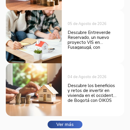
opción atractiva de
inversión.
05 de Agosto de 2026
Descubre Entreverde
Reservado, un nuevo
proyecto VIS en
Fusagasugá, con
espacios funcionales y
opciones de financiación.
04 de Agosto de 2026
Descubre los beneficios
y retos de invertir en
vivienda en el occidente
de Bogotá con OIKOS
Balmora.
Ver más