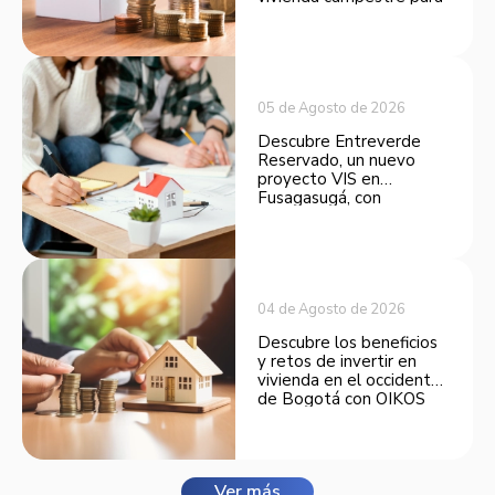
convertirse en una
opción atractiva de
inversión.
05 de Agosto de 2026
Descubre Entreverde
Reservado, un nuevo
proyecto VIS en
Fusagasugá, con
espacios funcionales y
opciones de financiación.
04 de Agosto de 2026
Descubre los beneficios
y retos de invertir en
vivienda en el occidente
de Bogotá con OIKOS
Balmora.
Ver más