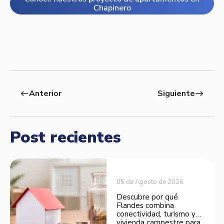
Chapinero
Anterior
Siguiente
west
east
Post recientes
05 de Agosto de 2026
Descubre por qué
Flandes combina
conectividad, turismo y
vivienda campestre para