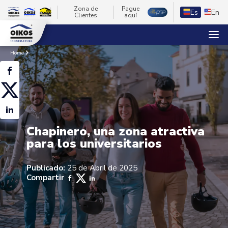
Zona de
Pague
Es
En
Clientes
aquí
Home
Chapinero, una zona atractiva
para los universitarios
Publicado:
25 de Abril de 2025
Compartir