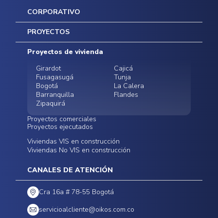
CORPORATIVO
Inicio
PROYECTOS
Mapa del sitio
Postventas
Proyectos de vivienda
Contratación Directa
Noticias
Girardot
Cajicá
Fusagasugá
Tunja
Bogotá
La Calera
Barranquilla
Flandes
Zipaquirá
Proyectos comerciales
Proyectos ejecutados
Bodegas - ALMAX
Locales comerciales -
Viviendas VIS en construcción
Conoce nuestros
Funza
Infinitum Zentral
Viviendas No VIS en construcción
proyectos ejecutados
Bodegas - ALMAX
Centro Comercial
Malambo
Calera Gardens
CANALES DE ATENCIÓN
Cra 16a # 78-55 Bogotá
servicioalcliente@oikos.com.co