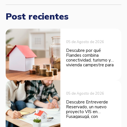
Post recientes
05 de Agosto de 2026
Descubre por qué
Flandes combina
conectividad, turismo y
vivienda campestre para
convertirse en una
opción atractiva de
inversión.
05 de Agosto de 2026
Descubre Entreverde
Reservado, un nuevo
proyecto VIS en
Fusagasugá, con
espacios funcionales y
opciones de financiación.