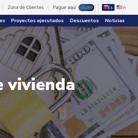
Zona de Clientes
Pague aquí
Es
En
es
Proyectos ejecutados
Descuentos
Noticias
 vivienda