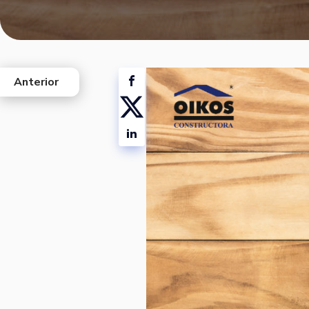
Anterior
west