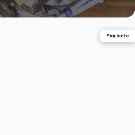
Siguiente
east