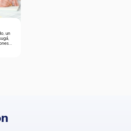
o, un
sugá,
iones
ón