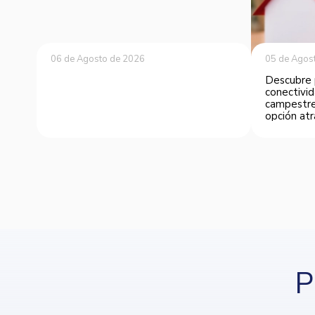
06 de Agosto de 2026
05 de Agos
Descubre 
conectivid
campestre
opción atr
P