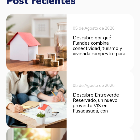
Post recientes
05 de Agosto de 2026
Descubre por qué
Flandes combina
conectividad, turismo y
vivienda campestre para
convertirse en una
opción atractiva de
inversión.
05 de Agosto de 2026
Descubre Entreverde
Reservado, un nuevo
proyecto VIS en
Fusagasugá, con
espacios funcionales y
opciones de financiación.