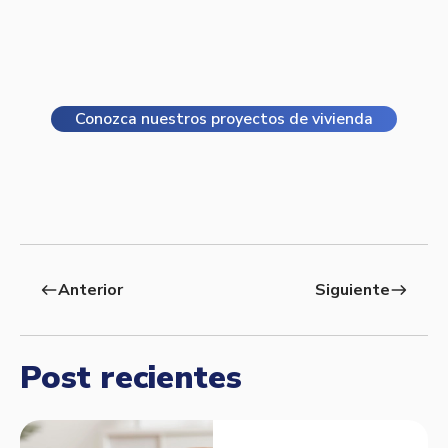
Conozca nuestros proyectos de vivienda
Anterior
Siguiente
west
east
Post recientes