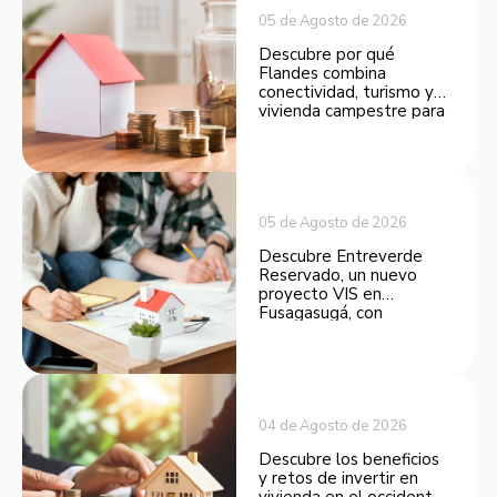
05 de Agosto de 2026
Descubre por qué
Flandes combina
conectividad, turismo y
vivienda campestre para
convertirse en una
opción atractiva de
inversión.
05 de Agosto de 2026
Descubre Entreverde
Reservado, un nuevo
proyecto VIS en
Fusagasugá, con
espacios funcionales y
opciones de financiación.
04 de Agosto de 2026
Descubre los beneficios
y retos de invertir en
vivienda en el occidente