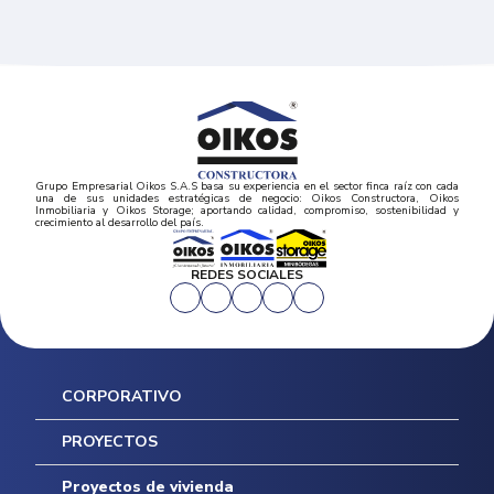
Grupo Empresarial Oikos S.A.S basa su experiencia en el sector finca raíz con cada
una de sus unidades estratégicas de negocio: Oikos Constructora, Oikos
Inmobiliaria y Oikos Storage; aportando calidad, compromiso, sostenibilidad y
crecimiento al desarrollo del país.
REDES SOCIALES
CORPORATIVO
Inicio
PROYECTOS
Mapa del sitio
Postventas
Proyectos de vivienda