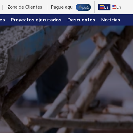
Zona de Clientes
Pague aquí
Es
En
es
Proyectos ejecutados
Descuentos
Noticias