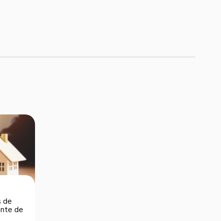
s de
dente de