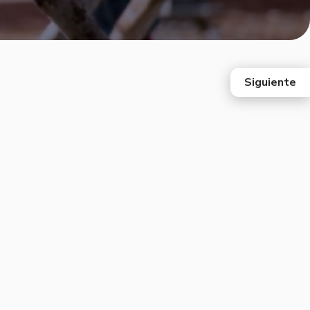
Siguiente
east