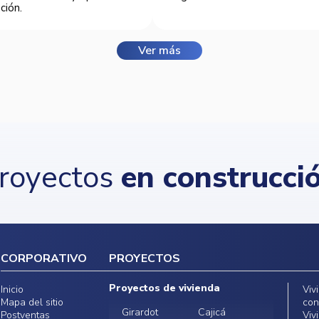
ción.
Ver más
royectos
en construcci
CORPORATIVO
PROYECTOS
Proyectos de vivienda
Inicio
Viv
Mapa del sitio
con
Girardot
Cajicá
Postventas
Viv