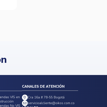
ón
CANALES DE ATENCIÓN
iendas VIS en
Cra 16a # 78-55 Bogotá
strucción
servicioalcliente@oikos.com.co
iendas No VIS