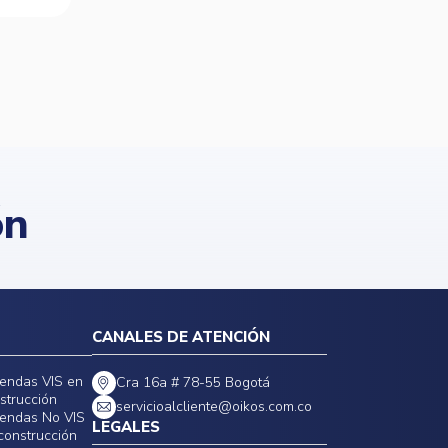
ón
CANALES DE ATENCIÓN
iendas VIS en
Cra 16a # 78-55 Bogotá
strucción
servicioalcliente@oikos.com.co
iendas No VIS
LEGALES
construcción