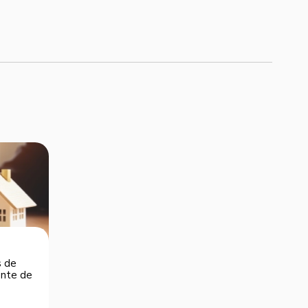
s de
dente de