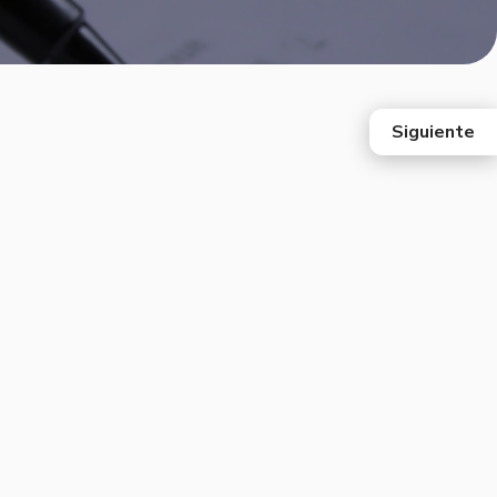
Siguiente
east