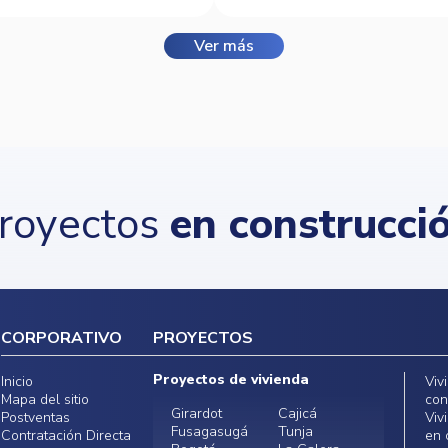
Ver más
royectos
en construcci
CORPORATIVO
PROYECTOS
Proyectos de vivienda
Inicio
Viv
Mapa del sitio
con
Girardot
Cajicá
Postventas
Viv
Fusagasugá
Tunja
Contratación Directa
en 