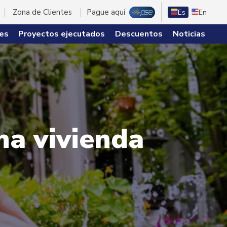
Zona de Clientes
Pague aquí
Es
En
es
Proyectos ejecutados
Descuentos
Noticias
na vivienda