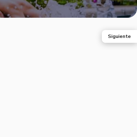
Siguiente
east