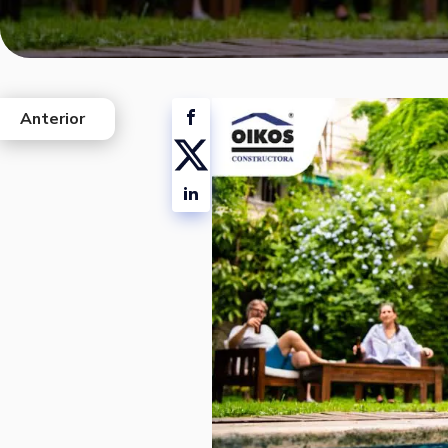
Anterior
west