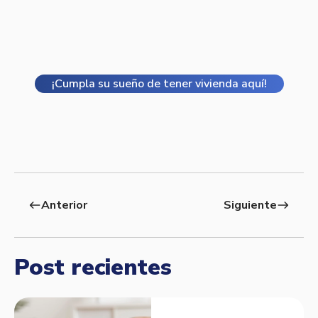
¡Cumpla su sueño de tener vivienda aquí!
Anterior
Siguiente
west
east
Post recientes