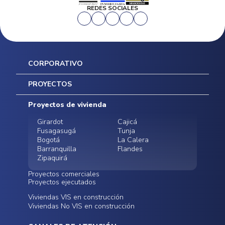
REDES SOCIALES
CORPORATIVO
Inicio
PROYECTOS
Mapa del sitio
Postventas
Proyectos de vivienda
Contratación Directa
Noticias
Girardot
Cajicá
Fusagasugá
Tunja
Bogotá
La Calera
Barranquilla
Flandes
Zipaquirá
Proyectos comerciales
Proyectos ejecutados
Bodegas - ALMAX
Locales comerciales -
Viviendas VIS en construcción
Conoce nuestros
Funza
Infinitum Zentral
Viviendas No VIS en construcción
proyectos ejecutados
Bodegas - ALMAX
Centro Comercial
Malambo
Calera Gardens