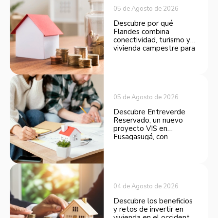
05 de Agosto de 2026
Descubre por qué
Flandes combina
conectividad, turismo y
vivienda campestre para
convertirse en una
opción atractiva de
inversión.
05 de Agosto de 2026
Descubre Entreverde
Reservado, un nuevo
proyecto VIS en
Fusagasugá, con
espacios funcionales y
opciones de financiación.
04 de Agosto de 2026
Descubre los beneficios
y retos de invertir en
vivienda en el occidente