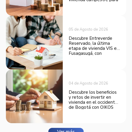
convertirse en una
opción atractiva de
inversión.
05 de Agosto de 2026
Descubre Entreverde
Reservado, la última
etapa de vivienda VIS en
Fusagasugá, con
espacios funcionales y
opciones de financiación.
04 de Agosto de 2026
Descubre los beneficios
y retos de invertir en
vivienda en el occidente
de Bogotá con OIKOS
Balmora.
Ver más