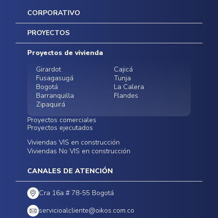
CORPORATIVO
Inicio
PROYECTOS
Mapa del sitio
Postventas
Proyectos de vivienda
Contratación Directa
Noticias
Girardot
Cajicá
Fusagasugá
Tunja
Bogotá
La Calera
Barranquilla
Flandes
Zipaquirá
Proyectos comerciales
Proyectos ejecutados
Bodegas - ALMAX
Locales comerciales -
Viviendas VIS en construcción
Conoce nuestros
Funza
Infinitum Zentral
Viviendas No VIS en construcción
proyectos ejecutados
Bodegas - ALMAX
Centro Comercial
Malambo
Calera Gardens
CANALES DE ATENCIÓN
Cra 16a # 78-55 Bogotá
servicioalcliente@oikos.com.co