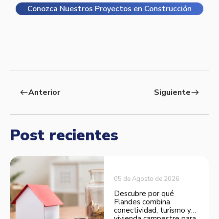
Conozca Nuestros Proyectos en Construcción
Anterior
Siguiente
west
east
Post recientes
05 de Agosto de 2026
Descubre por qué
Flandes combina
conectividad, turismo y
vivienda campestre para