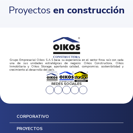
Proyectos
en construcción
Grupo Empresarial Oikos S.A.S basa su experiencia en el sector finca raíz con cada
una de sus unidades estratégicas de negocio: Oikos Constructora, Oikos
Inmobiliaria y Oikos Storage; aportando calidad, compromiso, sostenibilidad y
crecimiento al desarrollo del país.
REDES SOCIALES
CORPORATIVO
Inicio
PROYECTOS