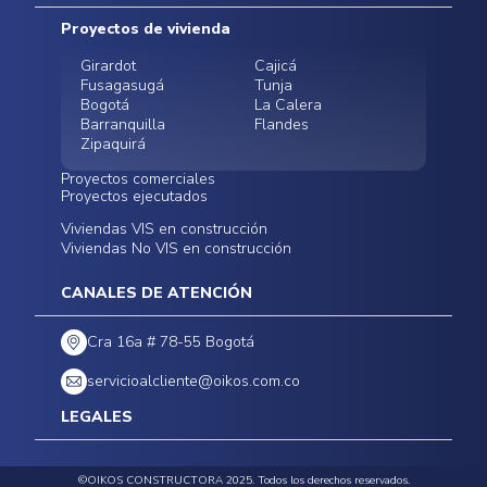
Mapa del sitio
Postventas
Proyectos de vivienda
Contratación Directa
Noticias
Girardot
Cajicá
Fusagasugá
Tunja
Bogotá
La Calera
Barranquilla
Flandes
Zipaquirá
Proyectos comerciales
Proyectos ejecutados
Bodegas - ALMAX
Locales comerciales -
Viviendas VIS en construcción
Conoce nuestros
Funza
Infinitum Zentral
Viviendas No VIS en construcción
proyectos ejecutados
Bodegas - ALMAX
Centro Comercial
Malambo
Calera Gardens
CANALES DE ATENCIÓN
Cra 16a # 78-55 Bogotá
servicioalcliente@oikos.com.co
LEGALES
Políticas de privacidad
Política de precios, tarifas y promociones
©OIKOS CONSTRUCTORA 2025. Todos los derechos reservados.