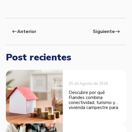
Anterior
Siguiente
west
east
Post recientes
05 de Agosto de 2026
Descubre por qué
Flandes combina
conectividad, turismo y
vivienda campestre para
convertirse en una
opción atractiva de
inversión.