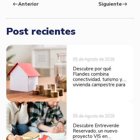
Anterior
Siguiente
west
east
Post recientes
05 de Agosto de 2026
Descubre por qué
Flandes combina
conectividad, turismo y
vivienda campestre para
convertirse en una
opción atractiva de
inversión.
05 de Agosto de 2026
Descubre Entreverde
Reservado, un nuevo
proyecto VIS en