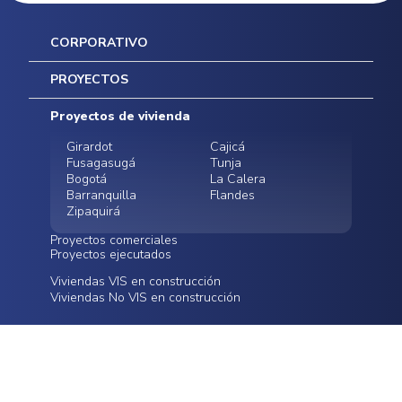
CORPORATIVO
Inicio
PROYECTOS
Mapa del sitio
Postventas
Proyectos de vivienda
Contratación Directa
Noticias
Girardot
Cajicá
Fusagasugá
Tunja
Bogotá
La Calera
Barranquilla
Flandes
Zipaquirá
Proyectos comerciales
Proyectos ejecutados
Bodegas - ALMAX
Locales comerciales -
Viviendas VIS en construcción
Conoce nuestros
Funza
Infinitum Zentral
Viviendas No VIS en construcción
proyectos ejecutados
Bodegas - ALMAX
Centro Comercial
Malambo
Calera Gardens
CANALES DE ATENCIÓN
Cra 16a # 78-55 Bogotá