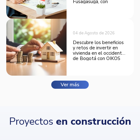
Fusagasugá, con
espacios funcionales y
opciones de financiación.
04 de Agosto de 2026
Descubre los beneficios
y retos de invertir en
vivienda en el occidente
de Bogotá con OIKOS
Balmora.
Ver más
Proyectos
en construcción