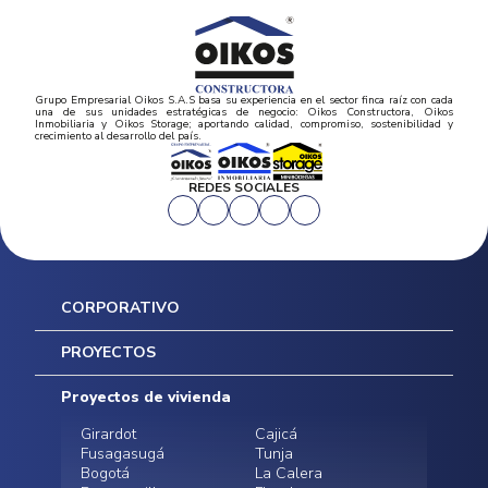
Grupo Empresarial Oikos S.A.S basa su experiencia en el sector finca raíz con cada
una de sus unidades estratégicas de negocio: Oikos Constructora, Oikos
Inmobiliaria y Oikos Storage; aportando calidad, compromiso, sostenibilidad y
crecimiento al desarrollo del país.
REDES SOCIALES
CORPORATIVO
Inicio
PROYECTOS
Mapa del sitio
Postventas
Proyectos de vivienda
Contratación Directa
Noticias
Girardot
Cajicá
Fusagasugá
Tunja
Bogotá
La Calera