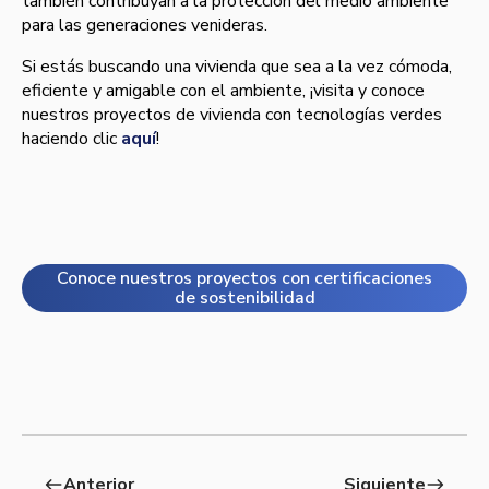
también contribuyan a la protección del medio ambiente
para las generaciones venideras.
Si estás buscando una vivienda que sea a la vez cómoda,
eficiente y amigable con el ambiente, ¡visita y conoce
nuestros proyectos de vivienda con tecnologías verdes
haciendo clic
aquí
!
Conoce nuestros proyectos con certificaciones
de sostenibilidad
Anterior
Siguiente
west
east