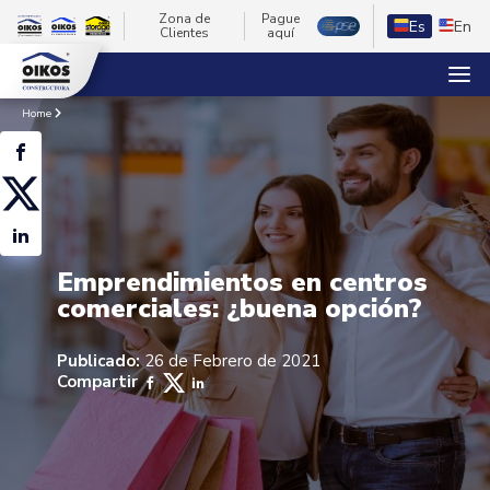
Zona de
Pague
Es
En
Clientes
aquí
Home
Emprendimientos en centros
comerciales: ¿buena opción?
Publicado:
26 de Febrero de 2021
Compartir