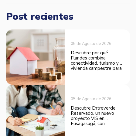
Post recientes
05 de Agosto de 2026
Descubre por qué
Flandes combina
conectividad, turismo y
vivienda campestre para
convertirse en una
opción atractiva de
inversión.
05 de Agosto de 2026
Descubre Entreverde
Reservado, un nuevo
proyecto VIS en
Fusagasugá, con
espacios funcionales y
opciones de financiación.