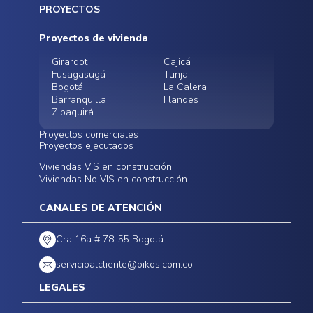
Inicio
PROYECTOS
Mapa del sitio
Postventas
Proyectos de vivienda
Contratación Directa
Noticias
Girardot
Cajicá
Fusagasugá
Tunja
Bogotá
La Calera
Barranquilla
Flandes
Zipaquirá
Proyectos comerciales
Proyectos ejecutados
Bodegas - ALMAX
Locales comerciales -
Viviendas VIS en construcción
Conoce nuestros
Funza
Infinitum Zentral
Viviendas No VIS en construcción
proyectos ejecutados
Bodegas - ALMAX
Centro Comercial
Malambo
Calera Gardens
CANALES DE ATENCIÓN
Cra 16a # 78-55 Bogotá
servicioalcliente@oikos.com.co
LEGALES