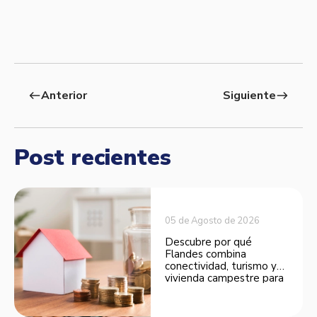
Anterior
Siguiente
west
east
Post recientes
05 de Agosto de 2026
Descubre por qué
Flandes combina
conectividad, turismo y
vivienda campestre para
convertirse en una
opción atractiva de
inversión.