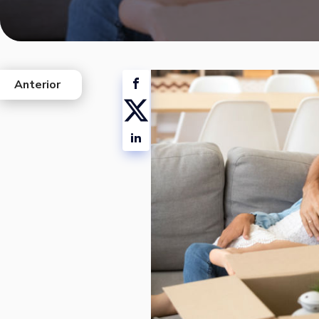
Anterior
west