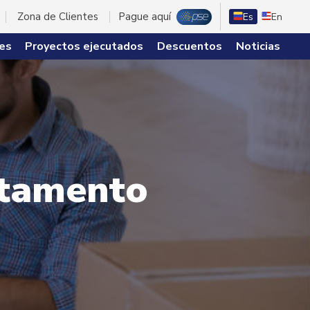
Zona de Clientes
Pague aquí
Es
En
es
Proyectos ejecutados
Descuentos
Noticias
rtamento