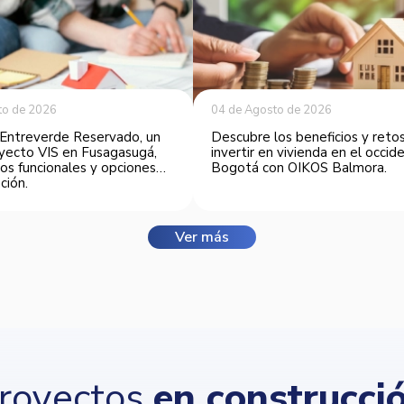
to de 2026
04 de Agosto de 2026
Entreverde Reservado, un
Descubre los beneficios y reto
yecto VIS en Fusagasugá,
invertir en vivienda en el occi
os funcionales y opciones
Bogotá con OIKOS Balmora.
ción.
Ver más
royectos
en construcci