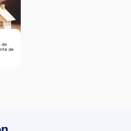
s de
dente de
ón