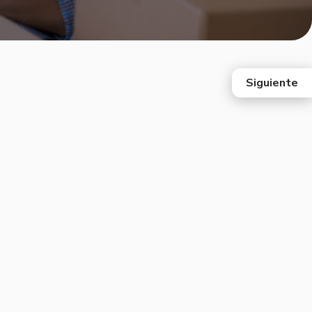
Siguiente
east