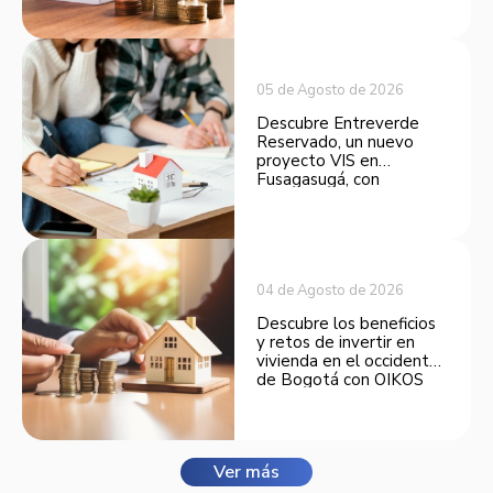
opción atractiva de
inversión.
05 de Agosto de 2026
Descubre Entreverde
Reservado, un nuevo
proyecto VIS en
Fusagasugá, con
espacios funcionales y
opciones de financiación.
04 de Agosto de 2026
Descubre los beneficios
y retos de invertir en
vivienda en el occidente
de Bogotá con OIKOS
Balmora.
Ver más