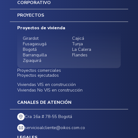
CORPORATIVO
Inicio
PROYECTOS
Mapa del sitio
Postventas
Proyectos de vivienda
Contratación Directa
Noticias
Girardot
Cajicá
Fusagasugá
Tunja
Bogotá
La Calera
Barranquilla
Flandes
Zipaquirá
Proyectos comerciales
Proyectos ejecutados
Bodegas - ALMAX
Locales comerciales -
Viviendas VIS en construcción
Conoce nuestros
Funza
Infinitum Zentral
Viviendas No VIS en construcción
proyectos ejecutados
Bodegas - ALMAX
Centro Comercial
Malambo
Calera Gardens
CANALES DE ATENCIÓN
Cra 16a # 78-55 Bogotá
servicioalcliente@oikos.com.co
LEGALES