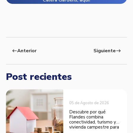
Anterior
Siguiente
west
east
Post recientes
05 de Agosto de 2026
Descubre por qué
Flandes combina
conectividad, turismo y
vivienda campestre para
convertirse en una