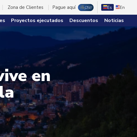
Zona de Clientes
Pague aquí
Es
En
es
Proyectos ejecutados
Descuentos
Noticias
vive en
la