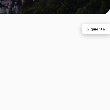
Siguiente
east