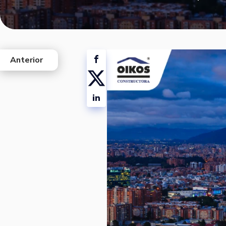
Anterior
west