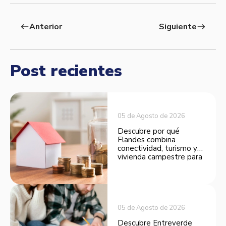
Anterior
Siguiente
west
east
Post recientes
05 de Agosto de 2026
Descubre por qué
Flandes combina
conectividad, turismo y
vivienda campestre para
convertirse en una
opción atractiva de
inversión.
05 de Agosto de 2026
Descubre Entreverde