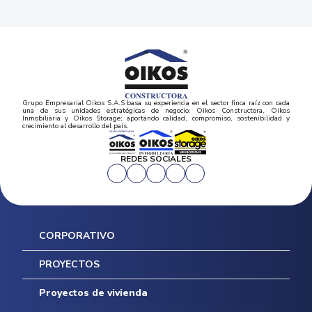
Grupo Empresarial Oikos S.A.S basa su experiencia en el sector finca raíz con cada
una de sus unidades estratégicas de negocio: Oikos Constructora, Oikos
Inmobiliaria y Oikos Storage; aportando calidad, compromiso, sostenibilidad y
crecimiento al desarrollo del país.
REDES SOCIALES
CORPORATIVO
Inicio
PROYECTOS
Mapa del sitio
Postventas
Proyectos de vivienda
Contratación Directa