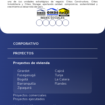
una de sus unidades estratégicas de negocio: Oikos Constructora, Oikos
Inmobiliaria y Oikos Storage; aportando calidad, compromiso, sostenibilidad y
crecimiento al desarrollo del país.
REDES SOCIALES
CORPORATIVO
Inicio
PROYECTOS
Mapa del sitio
Postventas
Proyectos de vivienda
Contratación Directa
Noticias
Girardot
Cajicá
Fusagasugá
Tunja
Bogotá
La Calera
Barranquilla
Flandes
Zipaquirá
Proyectos comerciales
Proyectos ejecutados
Bodegas - ALMAX
Locales comerciales -