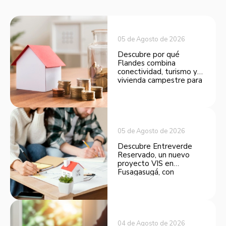
05 de Agosto de 2026
Descubre por qué
Flandes combina
conectividad, turismo y
vivienda campestre para
convertirse en una
opción atractiva de
inversión.
05 de Agosto de 2026
Descubre Entreverde
Reservado, un nuevo
proyecto VIS en
Fusagasugá, con
espacios funcionales y
opciones de financiación.
04 de Agosto de 2026