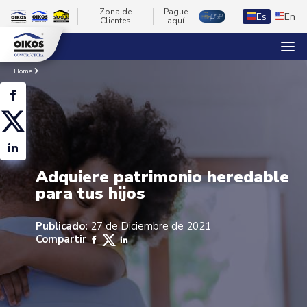
Zona de
Pague
Es
En
Clientes
aquí
Home
Adquiere patrimonio heredable
para tus hijos
Publicado:
27 de Diciembre de 2021
Compartir