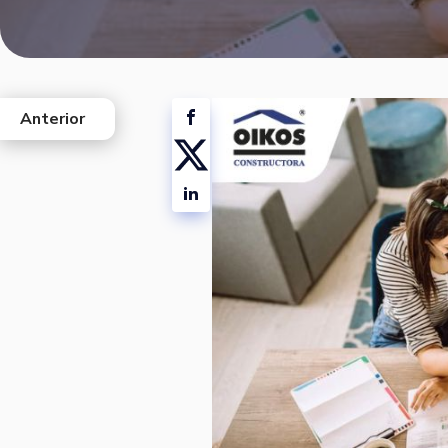
Anterior
west