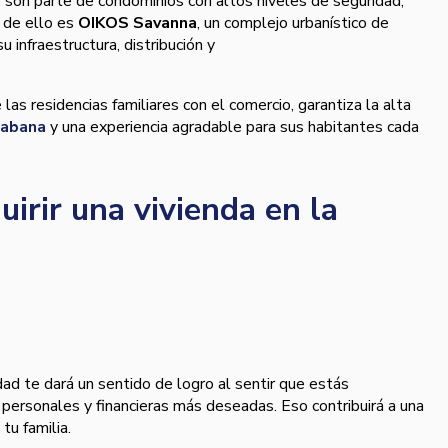
a
son parte de condominios con altos niveles de seguridad,
o de ello es
OIKOS Savanna
, un complejo urbanístico de
 infraestructura, distribución y
didad.
las residencias familiares con el comercio, garantiza la alta
Sabana
y una experiencia agradable para sus habitantes cada
uirir una vivienda en la
dad te dará un sentido de logro al sentir que estás
personales y financieras más deseadas. Eso contribuirá a una
 tu familia.