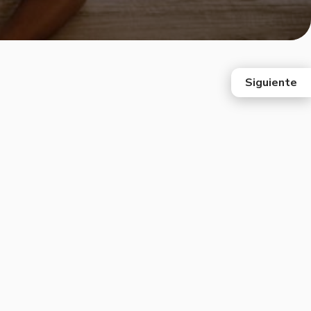
Siguiente
east