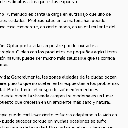
a de estímulos a los que estás expuesto.
mo:
A menudo es tanta la carga en el trabajo que uno se
pios cuidados. Profesionales en la materia han podido
una casa campestre, en cierto modo, es un estimulante del
ión:
Optar por la vida campestre puede invitarte a
 propios. O bien con los productos de pequeños agricultores
ción natural puede ser mucho más saludable que la comida
umes.
 vida:
Generalmente, las zonas alejadas de la ciudad gozan
aire, puesto que no suelen estar expuestas a los problemas
l. Por lo tanto, el riesgo de sufrir enfermedades
. De este modo, la vivienda campestre moderna es un lugar
s, puesto que crecerán en un ambiente más sano y natural.
cipio puede conllevar cierto esfuerzo adaptarse a la vida en
o puede suceder porque en muchas ocasiones se sufre
stimulación de la ciudad. No obstante, al poco tiempo se