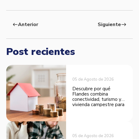
Anterior
Siguiente
west
east
Post recientes
05 de Agosto de 2026
Descubre por qué
Flandes combina
conectividad, turismo y
vivienda campestre para
convertirse en una
opción atractiva de
inversión.
05 de Agosto de 2026