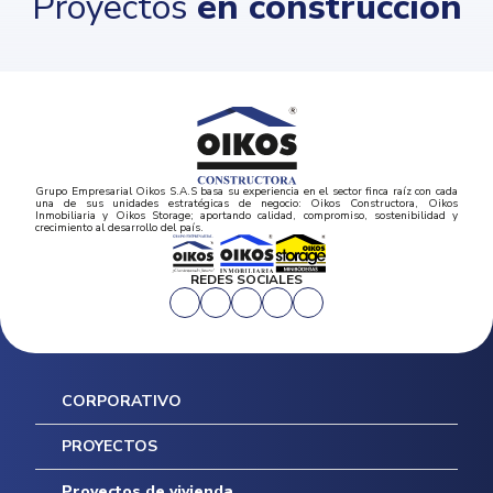
Proyectos
en construcción
Grupo Empresarial Oikos S.A.S basa su experiencia en el sector finca raíz con cada
una de sus unidades estratégicas de negocio: Oikos Constructora, Oikos
Inmobiliaria y Oikos Storage; aportando calidad, compromiso, sostenibilidad y
crecimiento al desarrollo del país.
REDES SOCIALES
CORPORATIVO
Inicio
PROYECTOS
Mapa del sitio
Postventas
Proyectos de vivienda