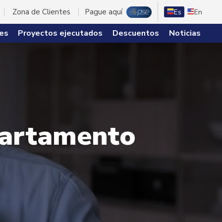
Zona de Clientes
Pague aquí
Es
En
es
Proyectos ejecutados
Descuentos
Noticias
apartamento