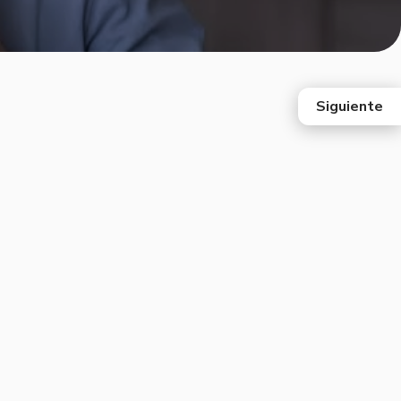
Siguiente
east