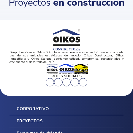
Proyectos
en construcción
Grupo Empresarial Oikos S.A.S basa su experiencia en el sector finca raíz con cada
una de sus unidades estratégicas de negocio: Oikos Constructora, Oikos
Inmobiliaria y Oikos Storage; aportando calidad, compromiso, sostenibilidad y
crecimiento al desarrollo del país.
REDES SOCIALES
CORPORATIVO
Inicio
PROYECTOS
Mapa del sitio
Postventas