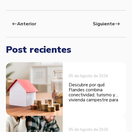
Anterior
Siguiente
west
east
Post recientes
05 de Agosto de 2026
Descubre por qué
Flandes combina
conectividad, turismo y
vivienda campestre para
convertirse en una
opción atractiva de
inversión.
05 de Agosto de 2026