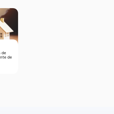
s de
dente de