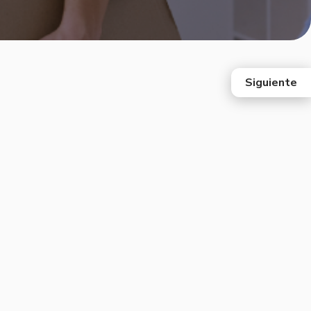
Siguiente
east