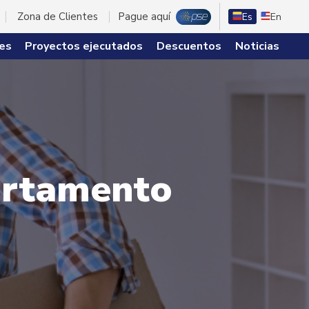
Zona de Clientes
Pague aquí
Es
En
es
Proyectos ejecutados
Descuentos
Noticias
partamento