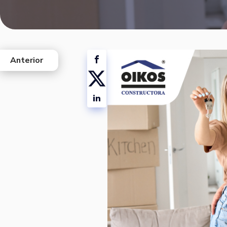
Anterior
west