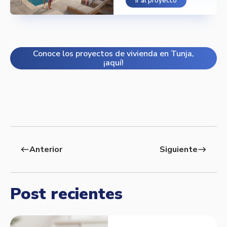
Ir al proyecto
Conoce los proyectos de vivienda en Tunja,
¡aquí!
Anterior
Siguiente
west
east
Post recientes