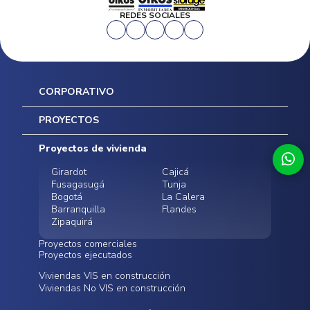
REDES SOCIALES
CORPORATIVO
Inicio
PROYECTOS
Mapa del sitio
Postventas
Proyectos de vivienda
Contratación Directa
Noticias
Girardot
Cajicá
Fusagasugá
Tunja
Bogotá
La Calera
Barranquilla
Flandes
Zipaquirá
Proyectos comerciales
Proyectos ejecutados
Bodegas - ALMAX
Locales comerciales -
Viviendas VIS en construcción
Conoce nuestros
Funza
Infinitum Zentral
Viviendas No VIS en construcción
proyectos ejecutados
Bodegas - ALMAX
Centro Comercial
Malambo
Calera Gardens