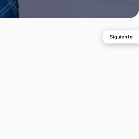
Siguiente
east