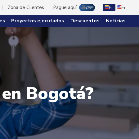
Zona de Clientes
Pague aquí
Es
En
es
Proyectos ejecutados
Descuentos
Noticias
a en Bogotá?