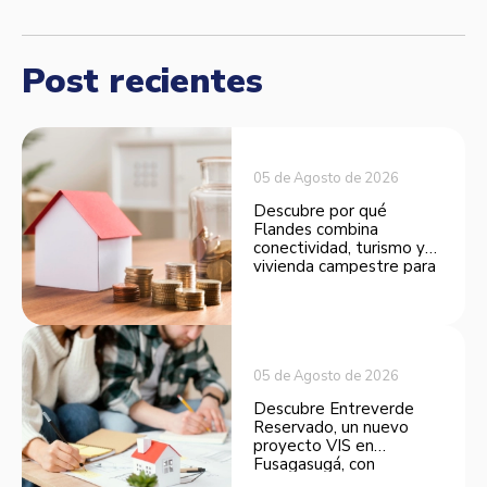
Post recientes
05 de Agosto de 2026
Descubre por qué
Flandes combina
conectividad, turismo y
vivienda campestre para
convertirse en una
opción atractiva de
inversión.
05 de Agosto de 2026
Descubre Entreverde
Reservado, un nuevo
proyecto VIS en
Fusagasugá, con
espacios funcionales y