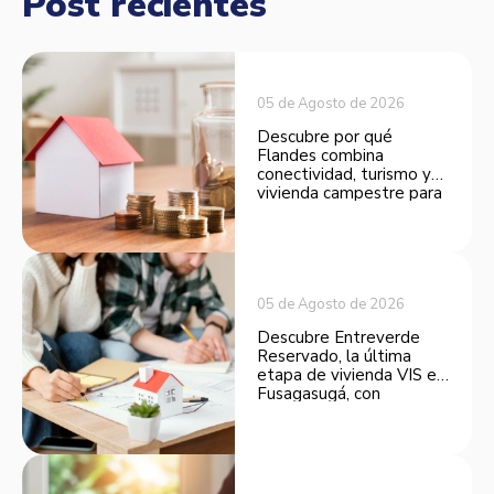
Post recientes
05 de Agosto de 2026
Descubre por qué
Flandes combina
conectividad, turismo y
vivienda campestre para
convertirse en una
opción atractiva de
inversión.
05 de Agosto de 2026
Descubre Entreverde
Reservado, la última
etapa de vivienda VIS en
Fusagasugá, con
espacios funcionales y
opciones de financiación.