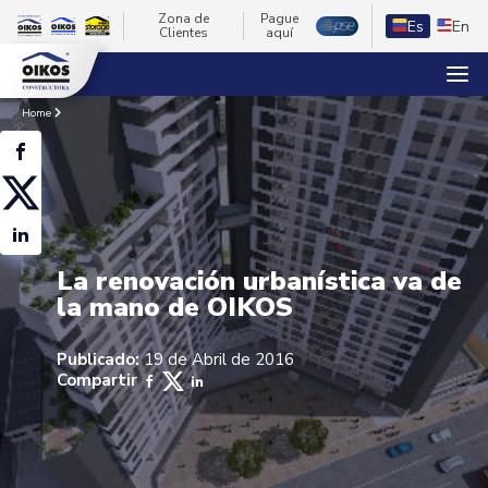
Zona de
Pague
Es
En
Clientes
aquí
Home
La renovación urbanística va de
la mano de OIKOS
Publicado:
19 de Abril de 2016
Compartir