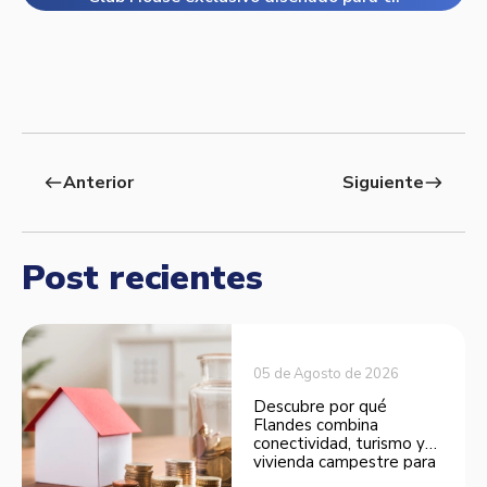
Anterior
Siguiente
west
east
Post recientes
05 de Agosto de 2026
Descubre por qué
Flandes combina
conectividad, turismo y
vivienda campestre para
convertirse en una