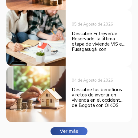
opción atractiva de
inversión.
05 de Agosto de 2026
Descubre Entreverde
Reservado, la última
etapa de vivienda VIS en
Fusagasugá, con
espacios funcionales y
opciones de financiación.
04 de Agosto de 2026
Descubre los beneficios
y retos de invertir en
vivienda en el occidente
de Bogotá con OIKOS
Balmora.
Ver más