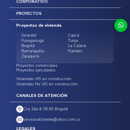
CORPORATIVO
Inicio
PROYECTOS
Mapa del sitio
Postventas
Proyectos de vivienda
Contratación Directa
Noticias
Girardot
Cajicá
Fusagasugá
Tunja
Bogotá
La Calera
Barranquilla
Flandes
Zipaquirá
Proyectos comerciales
Proyectos ejecutados
Bodegas - ALMAX
Locales comerciales -
Viviendas VIS en construcción
Conoce nuestros
Funza
Infinitum Zentral
Viviendas No VIS en construcción
proyectos ejecutados
Bodegas - ALMAX
Centro Comercial
Malambo
Calera Gardens
CANALES DE ATENCIÓN
Cra 16a # 78-55 Bogotá
servicioalcliente@oikos.com.co
LEGALES