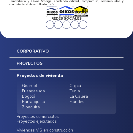
Inmobiliaria y Oikos Storage; aportando calidad, compromiso, sostenibilidad y
crecimiento al desarrollo del país.
REDES SOCIALES
CORPORATIVO
Inicio
PROYECTOS
Mapa del sitio
Postventas
Proyectos de vivienda
Contratación Directa
Noticias
Girardot
Cajicá
Fusagasugá
Tunja
Bogotá
La Calera
Barranquilla
Flandes
Zipaquirá
Proyectos comerciales
Proyectos ejecutados
Bodegas - ALMAX
Locales comerciales -
Viviendas VIS en construcción
Conoce nuestros
Funza
Infinitum Zentral