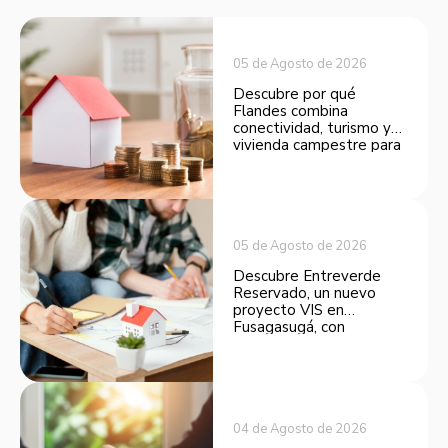
05 de Agosto de 2026
Descubre por qué
Flandes combina
conectividad, turismo y
vivienda campestre para
convertirse en una
opción atractiva de
inversión.
05 de Agosto de 2026
Descubre Entreverde
Reservado, un nuevo
proyecto VIS en
Fusagasugá, con
espacios funcionales y
opciones de financiación.
04 de Agosto de 2026