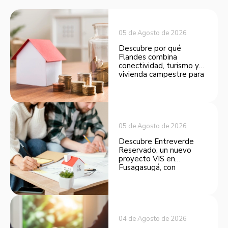
05 de Agosto de 2026
Descubre por qué
Flandes combina
conectividad, turismo y
vivienda campestre para
convertirse en una
opción atractiva de
inversión.
05 de Agosto de 2026
Descubre Entreverde
Reservado, un nuevo
proyecto VIS en
Fusagasugá, con
espacios funcionales y
opciones de financiación.
04 de Agosto de 2026