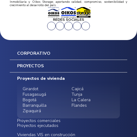
Inmobiliaria y Oikos Storage; aportando calidad, compromiso, sostenibilidad y
crecimiento al desarrollo del país.
REDES SOCIALES
CORPORATIVO
Inicio
PROYECTOS
Mapa del sitio
Postventas
Proyectos de vivienda
Contratación Directa
Noticias
Girardot
Cajicá
Fusagasugá
Tunja
Bogotá
La Calera
Barranquilla
Flandes
Zipaquirá
Proyectos comerciales
Proyectos ejecutados
Bodegas - ALMAX
Locales comerciales -
Viviendas VIS en construcción
Conoce nuestros
Funza
Infinitum Zentral