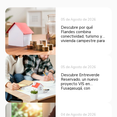
05 de Agosto de 2026
Descubre por qué
Flandes combina
conectividad, turismo y
vivienda campestre para
convertirse en una
opción atractiva de
inversión.
05 de Agosto de 2026
Descubre Entreverde
Reservado, un nuevo
proyecto VIS en
Fusagasugá, con
espacios funcionales y
opciones de financiación.
04 de Agosto de 2026