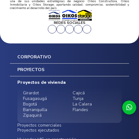
una de sus unidades estratégicas de negocio: Oikos Constructora, Oikos
Inmobiliaria y Oikos Storage; aportando calidad, compromiso, sostenibilidad y
crecimiento al desarrollo del país.
REDES SOCIALES
CORPORATIVO
Inicio
PROYECTOS
Mapa del sitio
Postventas
Proyectos de vivienda
Contratación Directa
Noticias
Girardot
Cajicá
Fusagasugá
Tunja
Bogotá
La Calera
Barranquilla
Flandes
Zipaquirá
Proyectos comerciales
Proyectos ejecutados
Bodegas - ALMAX
Locales comerciales -