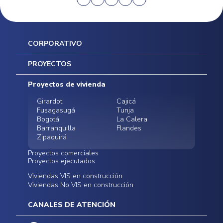
CORPORATIVO
Inicio
PROYECTOS
Mapa del sitio
Postventas
Proyectos de vivienda
Contratación Directa
Noticias
Girardot
Cajicá
Fusagasugá
Tunja
Bogotá
La Calera
Barranquilla
Flandes
Zipaquirá
Proyectos comerciales
Proyectos ejecutados
Bodegas - ALMAX
Locales comerciales -
Viviendas VIS en construcción
Conoce nuestros
Funza
Infinitum Zentral
Viviendas No VIS en construcción
proyectos ejecutados
Bodegas - ALMAX
Centro Comercial
Malambo
Calera Gardens
CANALES DE ATENCIÓN